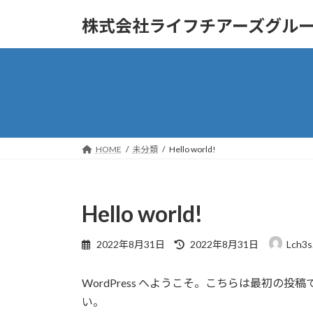
コ
ナ
株式会社ライフチアーズグル
ン
ビ
テ
ゲ
ン
ー
ツ
シ
へ
ョ
ス
ン
キ
に
ッ
移
HOME
未分類
Hello world!
プ
動
Hello world!
最
2022年8月31日
2022年8月31日
Lch3s
終
更
WordPress へようこそ。こちらは最初
新
日
い。
時